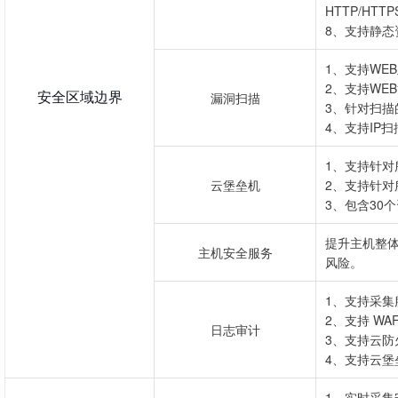
HTTP/HT
8、支持静
1、支持WE
2、支持WE
安全区域边界
漏洞扫描
3、针对扫
4、支持IP扫
1、支持针对
云堡垒机
2、支持针
3、包含30
提升主机整体
主机安全服务
风险。
1、支持采集
2、支持 WA
日志审计
3、支持云防
4、支持云堡
1、实时采