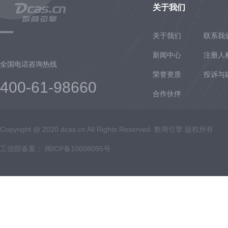
关于我们
关于我们
联系我
新闻中心
注册人
全国电话咨询热线
荣誉资质
投诉与
400-61-98660
合作伙伴
Copyright @ 2020 dcas.cn All Rights Reserved. 数商引擎 版权所有
工信部备案：
闽ICP备10008095号