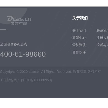
关于我们
关于我们
联系我
新闻中心
注册人
全国电话咨询热线
荣誉资质
投诉与
400-61-98660
合作伙伴
Copyright @ 2020 dcas.cn All Rights Reserved. 数商引擎 版权所有
工信部备案：
闽ICP备10008095号