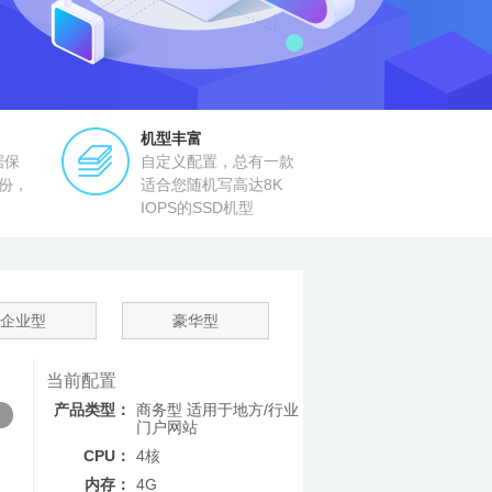
机型丰富
据保
自定义配置，总有一款
份，
适合您随机写高达8K
！
IOPS的SSD机型
企业型
豪华型
当前配置
产品类型：
商务型 适用于地方/行业
门户网站
CPU：
4核
内存：
4G