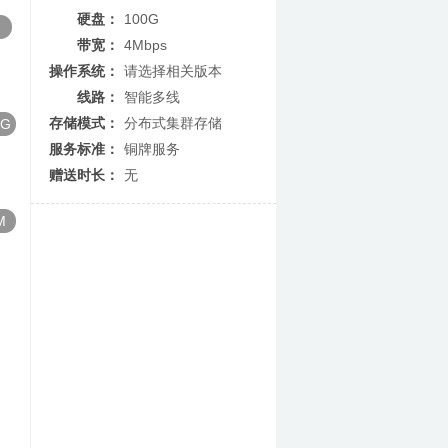
硬盘：
100G
带宽：
4Mbps
操作系统：
请选择相关版本
线路：
智能多线
存储模式：
分布式集群存储
G
服务标准：
铜牌服务
赠送时长：
无
M