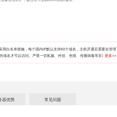
采用白名单措施，每个国内IP默认支持60个域名，主机开通后需要在管理
的域名才可以访问。严禁一切私服、外挂、色情、传播病毒等非法网站，
更多>>
肉机、架设私服、翻墙破网类等非法应用,对于成人用品、伟哥类、空包
疗网站等高风险容易受攻击的网站，只允许购买电信线路并需要开通360
有严格的监控措施，一经发现违规网站/非法应用，立即永久关闭，不退
“360网站卫士”安全防护！ 非CPU密集型线路节点，不能用于比特币计
等高CPU应用，否则会被系统自动关闭或对CPU频率进行限制！
务器优势
常见问题