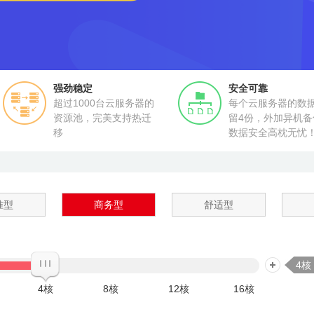
强劲稳定
安全可靠
超过1000台云服务器的
每个云服务器的数
资源池，完美支持热迁
留4份，外加异机备
移
数据安全高枕无忧
准型
商务型
舒适型
4核
4核
8核
12核
16核