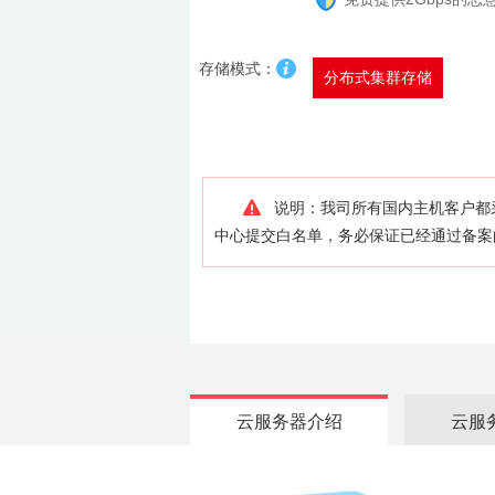
存储模式：
分布式集群存储
说明：我司所有国内主机客户都
中心提交白名单，务必保证已经通过备案
严禁利用服务器资源进行流量穿透、扫描
站、丰胸减肥、性用品、刷钻刷信誉、医
站卫士或百度云加速进行安全防护。
我司
款。
可能受攻击的网站请在控制面板中开启
算、网格计算等长时间CPU100%占用
云服务器介绍
云服