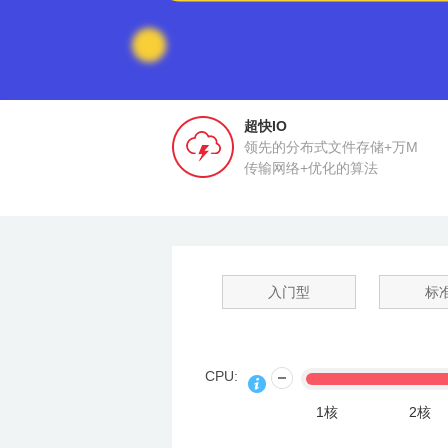
超快IO
领先的分布式文件存储+万M
传输网络+优化的算法
入门型
标
CPU:
1核
2核