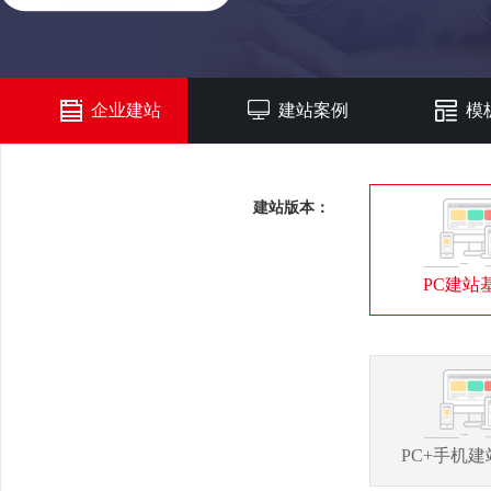
企业建站
建站案例
模
建站版本：
PC建站
PC+手机