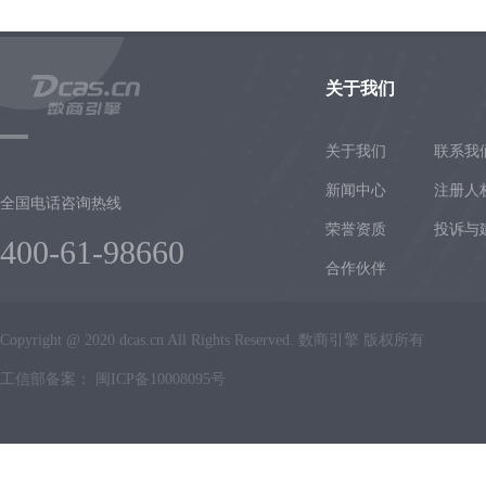
关于我们
关于我们
联系我
新闻中心
注册人
全国电话咨询热线
荣誉资质
投诉与
400-61-98660
合作伙伴
Copyright @ 2020 dcas.cn All Rights Reserved. 数商引擎 版权所有
工信部备案：
闽ICP备10008095号