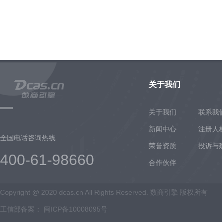
关于我们
关于我们
联系我
新闻中心
注册人
全国电话咨询热线
荣誉资质
投诉与
400-61-98660
合作伙伴
Copyright @ 2020 dcas.cn All Rights Reserved. 数商引擎 版权所有
工信部备案：
闽ICP备10008095号