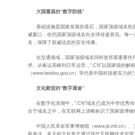
大国重器的
“
数字防线
”
基础设施是国家发展的基石，国家顶级域名则
威窗口，依托国家顶级域名向全球传递资讯。每一
名，保障了权威信息的安全传播。
在交通领域，国家顶级域名同样发挥着重要作
求。从春运高峰到日常运营，
“.CN”
以国家级的解
（
www.beidou.gov.cn
）等代表中国科技硬实力的
“
文化殿堂的
“
数字通途
”
在数字化浪潮中，
“.CN”
域名已成为中华优秀传
合于域名之中，在互联网上清晰标识了国家级博物
中国人民革命军事博物馆（
www.jb.mil.cn
）、
新表达，多元的文化形态通过现代互联网技术实现