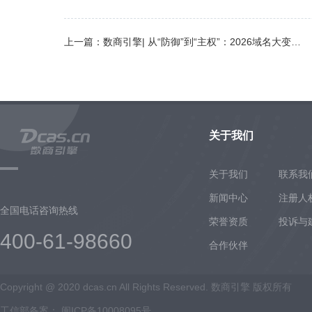
上一篇：数商引擎| 从“防御”到“主权”：2026域名大变局，品牌如何掌握数字命脉？
关于我们
关于我们
联系我
新闻中心
注册人
全国电话咨询热线
荣誉资质
投诉与
400-61-98660
合作伙伴
Copyright @ 2020 dcas.cn All Rights Reserved. 数商引擎 版权所有
工信部备案：
闽ICP备10008095号