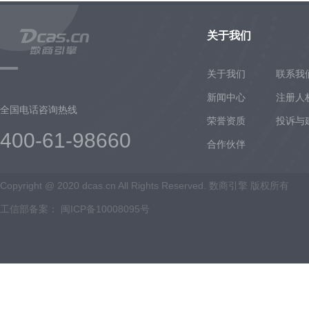
关于我们
关于我们
联系我
新闻中心
注册人
全国电话咨询热线
荣誉资质
投诉与
400-61-98660
合作伙伴
Copyright @ 2020 dcas.cn All Rights Reserved. 数商引擎 版权所有
工信部备案：
闽ICP备10008095号