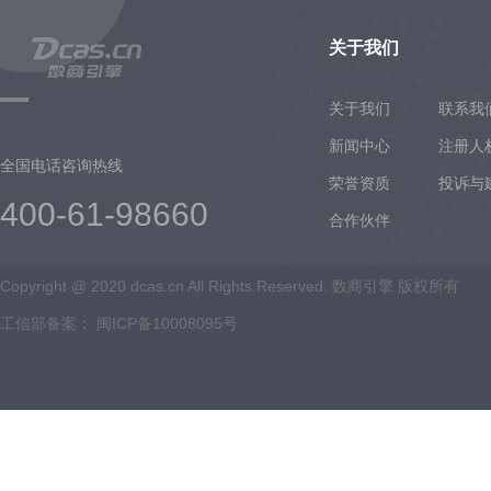
关于我们
关于我们
联系我
新闻中心
注册人
全国电话咨询热线
荣誉资质
投诉与
400-61-98660
合作伙伴
Copyright @ 2020 dcas.cn All Rights Reserved. 数商引擎 版权所有
工信部备案：
闽ICP备10008095号