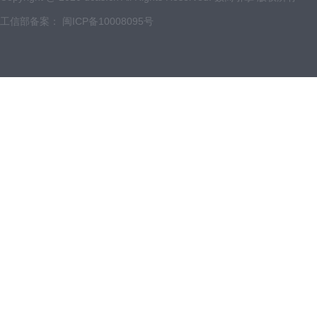
工信部备案：
闽ICP备10008095号