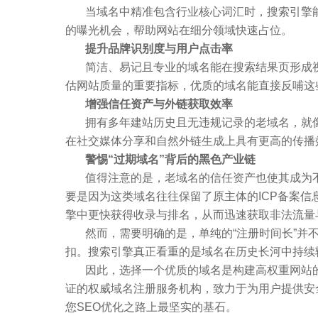
当域名中精准包含行业核心词汇时，搜索引擎
的曝光机会，帮助网站在细分领域快速占位。
提升品牌识别度与用户点击率
简洁、易记且专业的域名能在搜索结果页形成
估网站质量的重要指标，优质的域名能直接反哺这
增强信任资产与外链获取效率
拥有多年建站历史且无违规记录的老域名，就
在社交媒体分享和自然外链生成上具有更高的传播
警惕“过期域名”背后的黑色产业链
值得注意的是，老域名的信任资产也使其成为
要是因为这类域名往往保留了原主体的
ICP
备案信
擎中更快获得收录与排名，从而迅速获取非法流量
然而，需要明确的是，单纯的
“
注册时间长
”
并
扣。搜索引擎真正看重的是域名在历史长河中持续
因此，选择一个优质的域名是构建高权重网站
证的权威域名注册服务机构，致力于为用户提供安
您
SEO
优化之路上最坚实的基石。