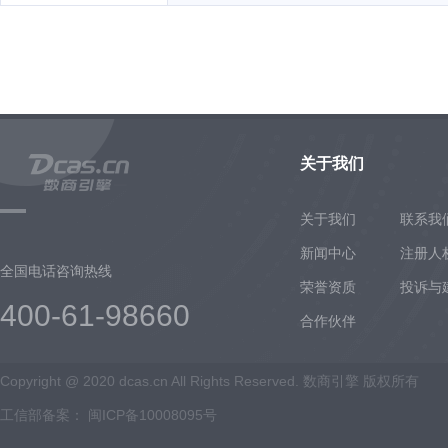
关于我们
关于我们
联系我
新闻中心
注册人
全国电话咨询热线
荣誉资质
投诉与
400-61-98660
合作伙伴
Copyright @ 2020 dcas.cn All Rights Reserved. 数商引擎 版权所有
工信部备案：
闽ICP备10008095号