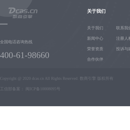
关于我们
关于我们
联系我
新闻中心
注册人
全国电话咨询热线
荣誉资质
投诉与
400-61-98660
合作伙伴
Copyright @ 2020 dcas.cn All Rights Reserved. 数商引擎 版权所有
工信部备案：
闽ICP备10008095号