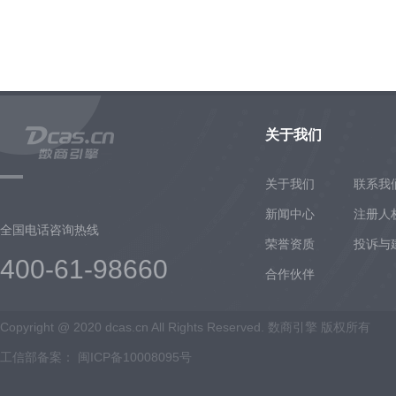
关于我们
关于我们
联系我
新闻中心
注册人
全国电话咨询热线
荣誉资质
投诉与
400-61-98660
合作伙伴
Copyright @ 2020 dcas.cn All Rights Reserved. 数商引擎 版权所有
工信部备案：
闽ICP备10008095号