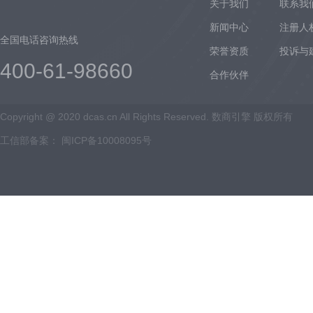
关于我们
联系我
新闻中心
注册人
全国电话咨询热线
荣誉资质
投诉与
400-61-98660
合作伙伴
Copyright @ 2020 dcas.cn All Rights Reserved. 数商引擎 版权所有
工信部备案：
闽ICP备10008095号