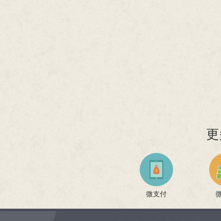
更
微支付