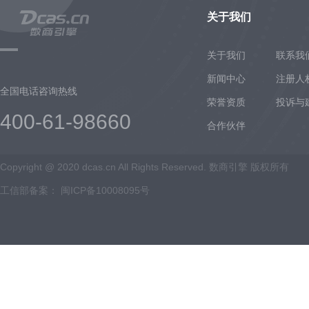
关于我们
关于我们
联系我
新闻中心
注册人
全国电话咨询热线
荣誉资质
投诉与
400-61-98660
合作伙伴
Copyright @ 2020 dcas.cn All Rights Reserved. 数商引擎 版权所有
工信部备案：
闽ICP备10008095号