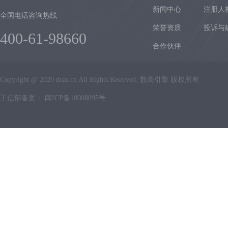
新闻中心
注册人
全国电话咨询热线
荣誉资质
投诉与
400-61-98660
合作伙伴
Copyright @ 2020 dcas.cn All Rights Reserved. 数商引擎 版权所有
工信部备案：
闽ICP备10008095号