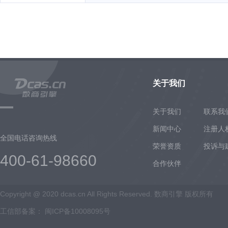
关于我们
关于我们
联系我
新闻中心
注册人
全国电话咨询热线
荣誉资质
投诉与
400-61-98660
合作伙伴
Copyright @ 2020 dcas.cn All Rights Reserved. 数商引擎 版权所有
工信部备案：
闽ICP备10008095号