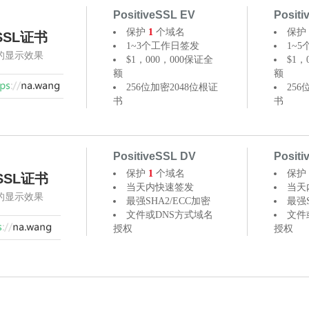
PositiveSSL EV
Posit
保护
1
个域名
保护
SSL证书
1~3个工作日签发
1~
器的显示效果
$1，000，000保证全
$1，
额
额
256位加密2048位根证
256
书
书
PositiveSSL DV
Posit
保护
1
个域名
保护
SSL证书
当天内快速签发
当天
器的显示效果
最强SHA2/ECC加密
最强S
文件或DNS方式域名
文件
授权
授权