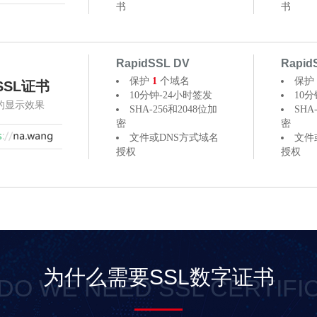
书
书
RapidSSL DV
Rapi
保护
1
个域名
保护
SSL证书
10分钟-24小时签发
10分
器的显示效果
SHA-256和2048位加
SHA
密
密
文件或DNS方式域名
文件
授权
授权
为什么需要SSL数字证书
DO WE NEED SSL CERTIFI