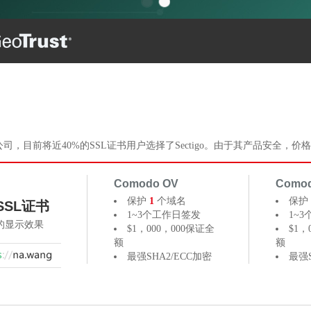
最高的CA公司，目前将近40%的SSL证书用户选择了Sectigo。由于其产品安
Comodo OV
Como
保护
1
个域名
保护
SSL证书
1~3个工作日签发
1~
器的显示效果
$1，000，000保证全
$1，
额
额
最强SHA2/ECC加密
最强S