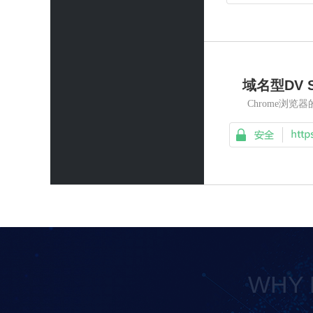
域名型DV 
Chrome浏览
WHY 