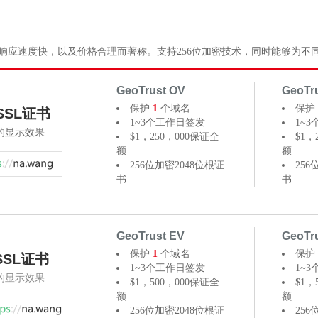
的产品以证书响应速度快，以及价格合理而著称。支持256位加密技术，同时能够
GeoTrust OV
GeoTr
保护
1
个域名
保护
SSL证书
1~3个工作日签发
1~
器的显示效果
$1，250，000保证全
$1，
额
额
256位加密2048位根证
256
书
书
GeoTrust EV
GeoTr
保护
1
个域名
保护
SSL证书
1~3个工作日签发
1~
器的显示效果
$1，500，000保证全
$1，
额
额
256位加密2048位根证
256