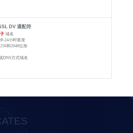
dSSL DV 通配符
子
域名
钟-24小时签发
-256和2048位加
或DNS方式域名
CATES